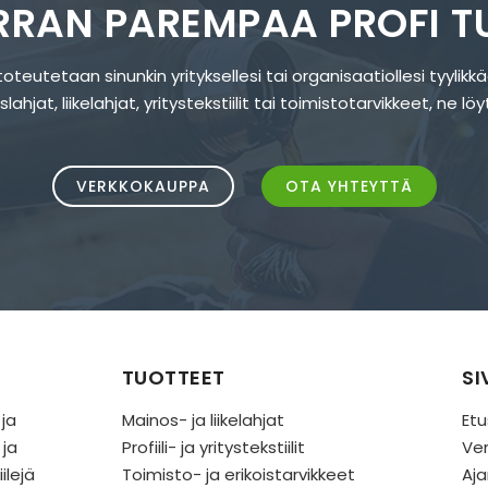
ERRAN PAREMPAA PROFI T
oteutetaan sinunkin yrityksellesi tai organisaatiollesi tyylikk
hjat, liikelahjat, yritystekstiilit tai toimistotarvikkeet, ne l
VERKKOKAUPPA
OTA YHTEYTTÄ
TUOTTEET
SI
 ja
Mainos- ja liikelahjat
Etu
 ja
Profiili- ja yritystekstiilit
Ve
ilejä
Toimisto- ja erikoistarvikkeet
Aja