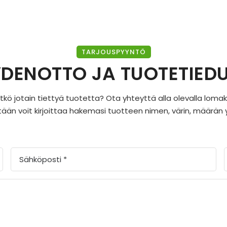
TARJOUSPYYNTÖ
DENOTTO JA TUOTETIED
sitkö jotain tiettyä tuotetta? Ota yhteyttä alla olevalla lom
ään voit kirjoittaa hakemasi tuotteen nimen, värin, määrän y