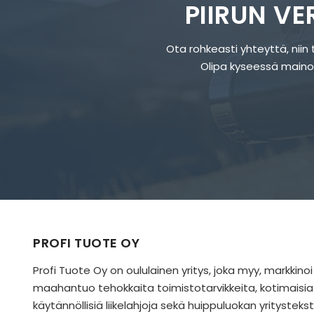
PIIRUN V
Ota rohkeasti yhteyttä, niin t
Olipa kyseessä mainosla
PROFI TUOTE OY
Profi Tuote Oy on oululainen yritys, joka myy, markkinoi
maahantuo tehokkaita toimistotarvikkeita, kotimaisia
käytännöllisiä liikelahjoja sekä huippuluokan yritysteksti