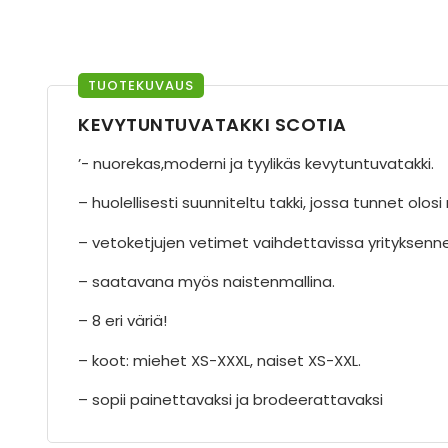
TUOTEKUVAUS
KEVYTUNTUVATAKKI SCOTIA
’- nuorekas,moderni ja tyylikäs kevytuntuvatakki.
– huolellisesti suunniteltu takki, jossa tunnet olos
– vetoketjujen vetimet vaihdettavissa yrityksenne 
– saatavana myös naistenmallina.
– 8 eri väriä!
– koot: miehet XS-XXXL, naiset XS-XXL.
– sopii painettavaksi ja brodeerattavaksi