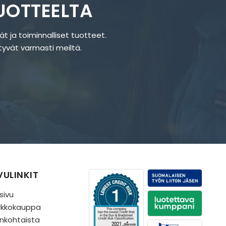
UOTTEELTA
äät ja toiminnalliset tuotteet.
öytyvät varmasti meiltä.
VULINKIT
sivu
rkkokauppa
nkohtaista