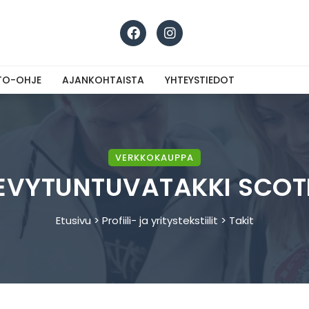
STO-OHJE
AJANKOHTAISTA
YHTEYSTIEDOT
VERKKOKAUPPA
EVYTUNTUVATAKKI SCOT
Etusivu
>
Profiili- ja yritystekstiilit
> Takit