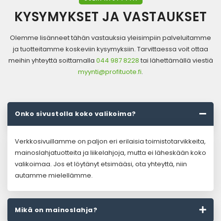
KYSYMYKSET JA VASTAUKSET
Olemme lisänneet tähän vastauksia yleisimpiin palveluitamme
ja tuotteitamme koskeviin kysymyksiin. Tarvittaessa voit ottaa
meihin yhteyttä soittamalla
044 987 8228
tai lähettämällä viestiä
myynti@profituote.fi
.
Onko sivustolla koko valikoima?
Verkkosivuillamme on paljon eri erilaisia toimistotarvikkeita,
mainoslahjatuotteita ja liikelahjoja, mutta ei läheskään koko
valikoimaa. Jos et löytänyt etsimääsi, ota yhteyttä, niin
autamme mielellämme.
Mikä on mainoslahja?