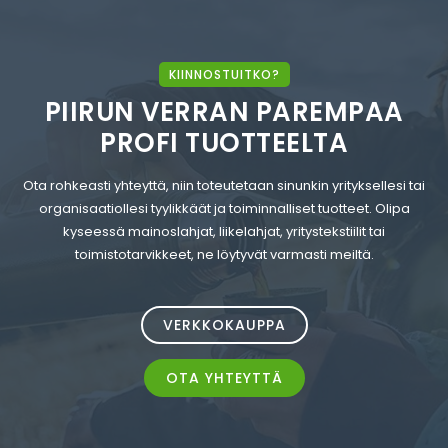
KIINNOSTUITKO?
PIIRUN VERRAN PAREMPAA
PROFI TUOTTEELTA
Ota rohkeasti yhteyttä, niin toteutetaan sinunkin yrityksellesi tai
organisaatiollesi tyylikkäät ja toiminnalliset tuotteet. Olipa
kyseessä mainoslahjat, liikelahjat, yritystekstiilit tai
toimistotarvikkeet, ne löytyvät varmasti meiltä.
VERKKOKAUPPA
OTA YHTEYTTÄ