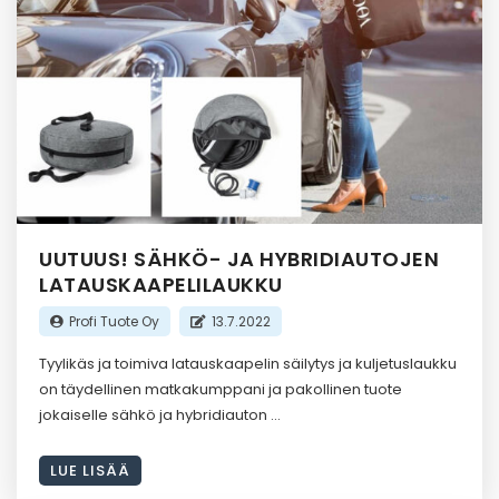
UUTUUS! SÄHKÖ- JA HYBRIDIAUTOJEN
LATAUSKAAPELILAUKKU
Profi Tuote Oy
13.7.2022
Tyylikäs ja toimiva latauskaapelin säilytys ja kuljetuslaukku
on täydellinen matkakumppani ja pakollinen tuote
jokaiselle sähkö ja hybridiauton
LUE LISÄÄ