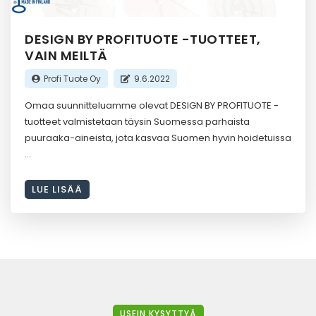
DESIGN BY PROFITUOTE -TUOTTEET,
VAIN MEILTÄ
Profi Tuote Oy
9.6.2022
Omaa suunnitteluamme olevat DESIGN BY PROFITUOTE -
tuotteet valmistetaan täysin Suomessa parhaista
puuraaka-aineista, jota kasvaa Suomen hyvin hoidetuissa
LUE LISÄÄ
USEIN KYSYTTYÄ