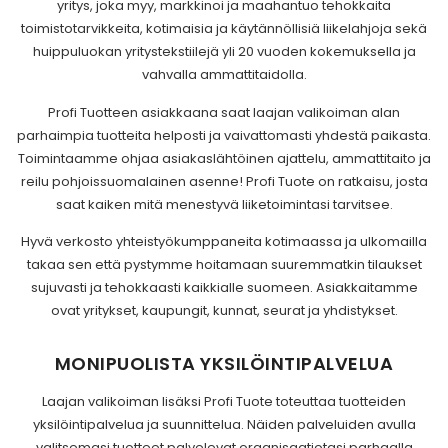
yritys, joka myy, markkinoi ja maahantuo tehokkaita
toimistotarvikkeita, kotimaisia ja käytännöllisiä liikelahjoja sekä
huippuluokan yritystekstiilejä yli 20 vuoden kokemuksella ja
vahvalla ammattitaidolla.
Profi Tuotteen asiakkaana saat laajan valikoiman alan
parhaimpia tuotteita helposti ja vaivattomasti yhdestä paikasta.
Toimintaamme ohjaa asiakaslähtöinen ajattelu, ammattitaito ja
reilu pohjoissuomalainen asenne! Profi Tuote on ratkaisu, josta
saat kaiken mitä menestyvä liiketoimintasi tarvitsee.
Hyvä verkosto yhteistyökumppaneita kotimaassa ja ulkomailla
takaa sen että pystymme hoitamaan suuremmatkin tilaukset
sujuvasti ja tehokkaasti kaikkialle suomeen. Asiakkaitamme
ovat yritykset, kaupungit, kunnat, seurat ja yhdistykset.
MONIPUOLISTA YKSILÖINTIPALVELUA
Laajan valikoiman lisäksi Profi Tuote toteuttaa tuotteiden
yksilöintipalvelua ja suunnittelua. Näiden palveluiden avulla
valitsemasi tuotteet palvelevat organisaatiotasi parhaalla